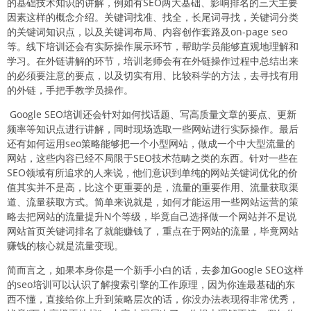
的基础技术知识的讲解，例如有SEO两大基础、影响排名的三大主要
因素这样的概念介绍。关键词找准、找全，长尾词寻找，关键词分类
的关键词知识点，以及关键词布局、内容创作套路及on-page seo
等。线下培训还会有实际操作展示环节，帮助学员能够直观地理解和
学习。在外链讲解的环节，培训老师会有在外链操作过程中总结出来
的必须要注意的要点，以及切实有用、比较科学的方法，去寻找有用
的外链，手把手教学员操作。
Google SEO培训还会针对如何找话题、写高质量文章的要点、更新
频率等知识点进行讲解，同时现场选取一些网站进行实际操作。最后
还有如何运用seo策略能够把一个小型网站，做成一个中大型流量的
网站，这些内容已经不局限于SEO技术范畴之类的东西。针对一些在
SEO领域有所追求的人来说，他们意识到单纯的网站关键词优化的价
值其实并不是高，比这个更重要的是，流量的重要作用、流量获取渠
道、流量获取方式。简单来说就是，如何才能运用一些网站运营的策
略去把网站的流量提升N个等级，毕竟自己选择做一个网站并不是说
网站首页关键词排名了就能赚钱了，重点在于网站的流量，毕竟网站
赚钱的核心就是流量变现。
简而言之，如果本身你是一个新手小白的话，去参加Google SEO这样
的seo培训可以认识了解搜索引擎的工作原理，因为你连最基础的东
西不懂，直接给你上升到策略层次的话，你没办法表现得非常优秀，